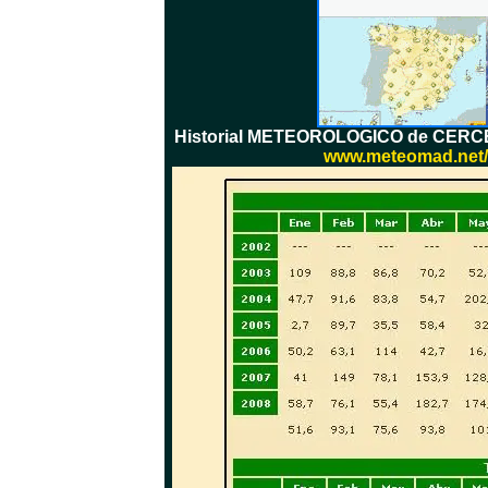
Historial METEOROLOGICO de CERCEDI
www.meteomad.net/es