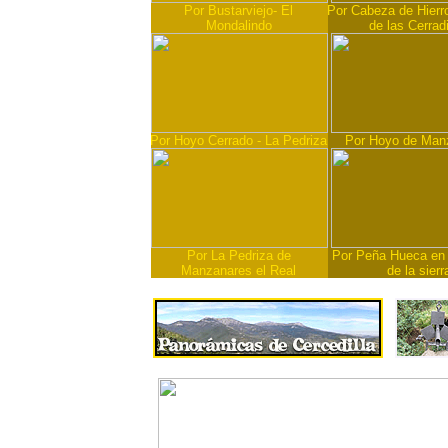
Por Bustarviejo- El
Por Cabeza de Hierro
Mondalindo
de las Cerradi
Por Hoyo Cerrado - La Pedriza
Por Hoyo de Man
Por La Pedriza de
Por Peña Hueca en 
Manzanares el Real
de la sierr