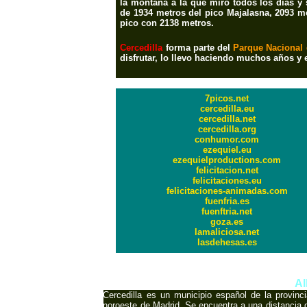
la montaña a la que miro todos los días y 
de 1934 metros del pico Majalasna, 2093 me
pico con 2138 metros.
Cercedilla
forma parte del
Parque Nacional 
disfrutar, lo llevo haciendo muchos años 
7picos.net
cercedilla.eu
cercedilla.net
cercedilla.org
conhumor.com
ezequiel.eu
ezequielproductions.com
felicitacion.net
felicitaciones.eu
felicitaciones-animadas.com
fuenfria.es
fuenftria.net
goza.es
lamaliciosa.net
lasdehesas.es
International Copyrigh
Al
Cercedilla es un municipio español de la provin
noroeste de Madrid. Se encuentra a una distancia d