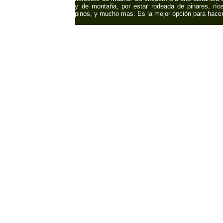
y de montaña, por estar rodeada de pinares, ríos
pinos, y mucho mas. Es la mejor opción para hace