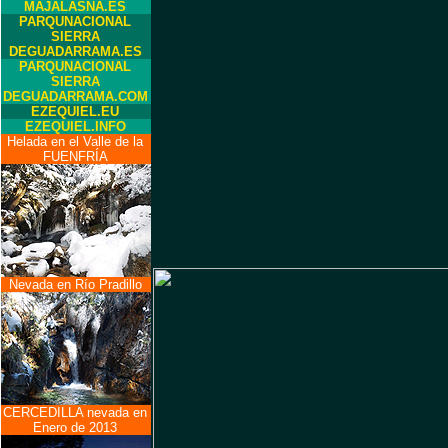
MAJALASNA.ES
PARQUNACIONAL
SIERRA
DEGUADARRAMA.ES
PARQUNACIONAL
SIERRA
DEGUADARRAMA.COM
EZEQUIEL.EU
EZEQUIEL.INFO
Helada en el Valle de la
FUENFRÍA
Nevada en Río Pradillo
CERCEDILLA nevada en
Enero de 2013