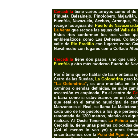
Cercedilla
tiene varios arroyos como el de
Piñuela, Balsainejo, Pinolobero, Majavilán,
Fuenfría, Navazuela, Acebos, Arranque, Po
recoge las aguas del
Puerto de Navacerrada
La Venta
que recoge las aguas del
Valle de 
Estos ríos conforman los tres valles q
emblemáticos como
Las Dehesas, Collado
valle de
Río Pradillo
con lugares como
Ca
Navalmedio
con lugares como
Collado Albo,
Cercedilla
tiene dos pasos, uno que unió
Fuenfría
y otro más moderno P
uerto de Na
Por último quiero hablar de las montañas 
Cerro de las Ruedas,
La Golondrina
pero l
“La Golondrina”
, es una montaña en la q
caminos o sendas definidas, se sube camin
ascensión es empinada. En el centro de
Ce
urbana como si estuviéramos en un balcón
que está en el termino municipal de cuat
Manzanares el Real, se llama La Maliciosa 
cada uno de los pueblos a los que pertenec
remontada de 1200 metros, siendo en algun
realizar. Al Oeste Tenemos
La Peñota
con 
Cercedilla, tiene unas piedras colocadas 
(Así al menos lo veo yo) y otras form
encontraremos con la
Peña del Águila
, Peñ