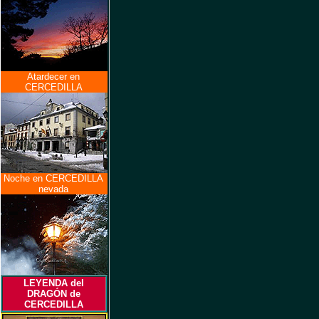
Atardecer en
CERCEDILLA
Noche en CERCEDILLA
nevada
LEYENDA del
DRAGÓN de
CERCEDILLA