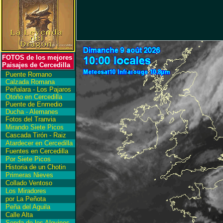
FOTOS de los mejores
Paisajes de Cercedilla
Puente Romano
Calzada Romana
Peñalara - Los Pajaros
Otoño en Cercedilla
Puente de Enmedio
Ducha - Alemanes
Fotos del Tranvia
Mirando Siete Picos
Cascada Tirón - Raiz
Atardecer en Cercedilla
Fuentes en Cercedilla
Por Siete Picos
Historia de un Chotin
Primeras Nieves
Collado Ventoso
Los Miradores
por La Peñota
Peña del Aguila
Calle Alta
Senda de los Alevines