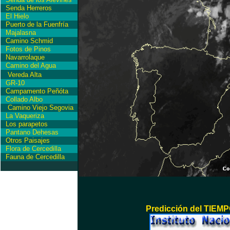
Senda Herreros
El Hielo
Puerto de la Fuenfría
Majalasna
Camino Schmid
Fotos de Pinos
Navarrolaque
Camino del Agua
Vereda Alta
GR-10
Campamento Peñóta
Collado Albo
Camino Viejo Segovia
La Vaqueriza
Los parapetos
Pantano Dehesas
Otros Paisajes
Flora de Cercedilla
Fauna de Cercedilla
Predicción del TIEMPO