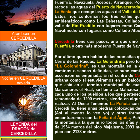
Fuenfría, Navazuela, Acebos, Arranque, Po
recoge las aguas del
Puerto de Navacerrada
La Venta
que recoge las aguas del
Valle de 
Estos ríos conforman los tres valles q
emblemáticos como
Las Dehesas, Collado
valle de
Río Pradillo
con lugares como
Ca
Navalmedio
con lugares como
Collado Albo,
Atardecer en
CERCEDILLA
Cercedilla
tiene dos pasos, uno que unió
Fuenfría
y otro más moderno P
uerto de Na
Por último quiero hablar de las montañas 
Cerro de las Ruedas,
La Golondrina
pero l
“La Golondrina”
, es una montaña en la q
caminos o sendas definidas, se sube camin
ascensión es empinada. En el centro de
Ce
Noche en CERCEDILLA
urbana como si estuviéramos en un balcón
nevada
que está en el termino municipal de cuat
Manzanares el Real, se llama La Maliciosa 
cada uno de los pueblos a los que pertenec
remontada de 1200 metros, siendo en algun
realizar. Al Oeste Tenemos
La Peñota
con 
Cercedilla, tiene unas piedras colocadas 
(Así al menos lo veo yo) y otras form
encontraremos con la
Peña del Águila
, Peñ
la montaña a la que miro todos los días y 
LEYENDA del
de 1934 metros del pico Majalasna, 2093 me
DRAGÓN de
pico con 2138 metros.
CERCEDILLA