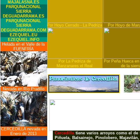
MAJALASNA.ES
PARQUNACIONAL
SIERRA
DEGUADARRAMA.ES
PARQUNACIONAL
Por Hoyo Cerrado - La Pedriza
Por Hoyo de Man
SIERRA
DEGUADARRAMA.COM
EZEQUIEL.EU
EZEQUIEL.INFO
Helada en el Valle de la
FUENFRÍA
Por La Pedriza de
Por Peña Hueca en 
Manzanares el Real
de la sierr
Nevada en Río Pradillo
CERCEDILLA nevada en
Cercedilla
tiene varios arroyos como el de
Enero de 2013
Piñuela, Balsainejo, Pinolobero, Majavilán,