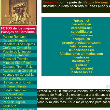
Cercedilla
forma parte del
Parque Nacional 
disfrutar, lo llevo haciendo muchos años 
7picos.net
cercedilla.eu
cercedilla.net
FOTOS de los mejores
cercedilla.org
Paisajes de Cercedilla
conhumor.com
Puente Romano
ezequiel.eu
Calzada Romana
ezequielproductions.com
Peñalara - Los Pajaros
felicitacion.net
Otoño en Cercedilla
felicitaciones.eu
Puente de Enmedio
felicitaciones-animadas.com
Ducha - Alemanes
fuenfria.es
Fotos del Tranvia
fuenftria.net
Mirando Siete Picos
goza.es
Cascada Tirón - Raiz
lamaliciosa.net
Atardecer en Cercedilla
lasdehesas.es
Fuentes en Cercedilla
Por Siete Picos
International Copyrigh
Historia de un Chotin
Primeras Nieves
Al
Collado Ventoso
Cercedilla es un municipio español de la provin
Los Miradores
noroeste de Madrid. Se encuentra a una distancia d
por La Peñota
y de montaña, por estar rodeada de pinares, ríos
Peña del Aguila
pinos, y mucho mas. Es la mejor opción para hace
Calle Alta
Senda de los Alevines