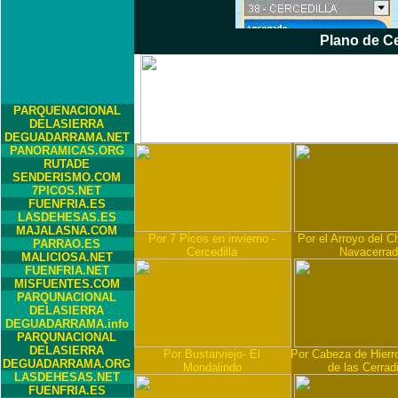
Plano de Ce
PARQUENACIONAL
DELASIERRA
DEGUADARRAMA.NET
PANORAMICAS.ORG
RUTADE
SENDERISMO.COM
7PICOS.NET
FUENFRIA.ES
LASDEHESAS.ES
MAJALASNA.COM
Por 7 Picos en invierno -
Por el Arroyo del Ch
PARRAO.ES
Cercedilla
Navacerra
MALICIOSA.NET
FUENFRIA.NET
MISFUENTES.COM
PARQUNACIONAL
DELASIERRA
DEGUADARRAMA.info
PARQUNACIONAL
DELASIERRA
Por Bustarviejo- El
Por Cabeza de Hierro
DEGUADARRAMA.ORG
Mondalindo
de las Cerradi
LASDEHESAS.NET
FUENFRIA.ES