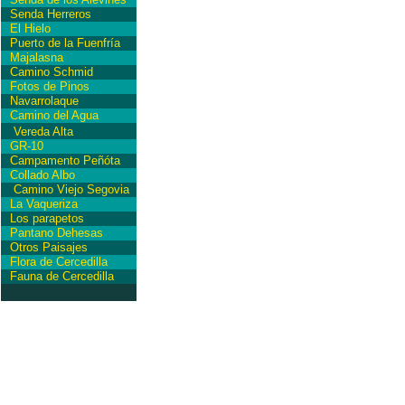
Senda Herreros
El Hielo
Puerto de la Fuenfría
Majalasna
Camino Schmid
Fotos de Pinos
Navarrolaque
Camino del Agua
Vereda Alta
GR-10
Campamento Peñóta
Collado Albo
Camino Viejo Segovia
La Vaqueriza
Los parapetos
Pantano Dehesas
Otros Paisajes
Flora de Cercedilla
Fauna de Cercedilla