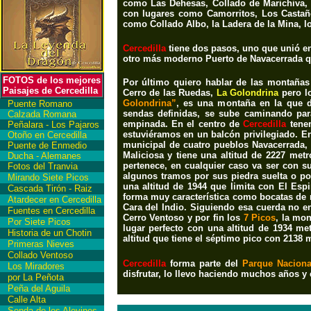
como
Las Dehesas, Collado de Marichiva,
con lugares como
Camorritos, Los Castañ
como
Collado Albo, la Ladera de la Mina, lo
Cercedilla
tiene dos pasos, uno que unió e
otro más moderno P
uerto de Navacerrada
q
FOTOS de los mejores
Por último quiero hablar de las montaña
Paisajes de Cercedilla
Cerro de las Ruedas,
La Golondrina
pero l
Golondrina”
, es una montaña en la que d
Puente Romano
sendas definidas, se sube caminando para
Calzada Romana
empinada. En el centro de
Cercedilla
ten
Peñalara - Los Pajaros
estuviéramos en un balcón privilegiado. E
Otoño en Cercedilla
municipal de cuatro pueblos Navacerrada, B
Puente de Enmedio
Maliciosa y tiene una altitud de 2227 me
Ducha - Alemanes
pertenece, en cualquier caso va ser con 
Fotos del Tranvia
algunos tramos por sus piedra suelta o po
Mirando Siete Picos
una altitud de 1944 que limita con El Espi
Cascada Tirón - Raiz
forma muy característica como bocatas de 
Atardecer en Cercedilla
Cara del Indio. Siguiendo esa cuerda no 
Fuentes en Cercedilla
Cerro Ventoso y por fin los
7 Picos
, la mon
Por Siete Picos
lugar perfecto con una altitud de 1934 m
Historia de un Chotin
altitud que tiene el séptimo pico con 2138 
Primeras Nieves
Collado Ventoso
Cercedilla
forma parte del
Parque Naciona
Los Miradores
disfrutar, lo llevo haciendo muchos años 
por La Peñota
Peña del Aguila
Calle Alta
Senda de los Alevines