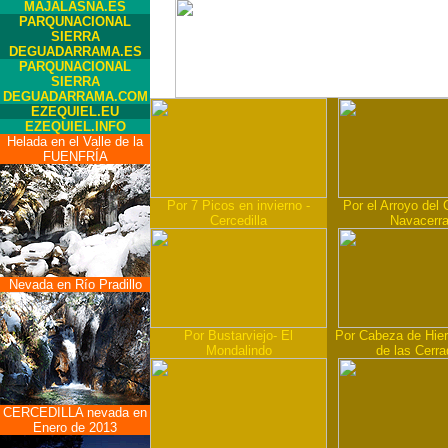
MAJALASNA.ES
PARQUNACIONAL
SIERRA
DEGUADARRAMA.ES
PARQUNACIONAL
SIERRA
DEGUADARRAMA.COM
EZEQUIEL.EU
EZEQUIEL.INFO
Helada en el Valle de la
FUENFRÍA
Por 7 Picos en invierno -
Por el Arroyo del 
Cercedilla
Navacerr
Nevada en Río Pradillo
Por Bustarviejo- El
Por Cabeza de Hierr
Mondalindo
de las Cerra
CERCEDILLA nevada en
Enero de 2013