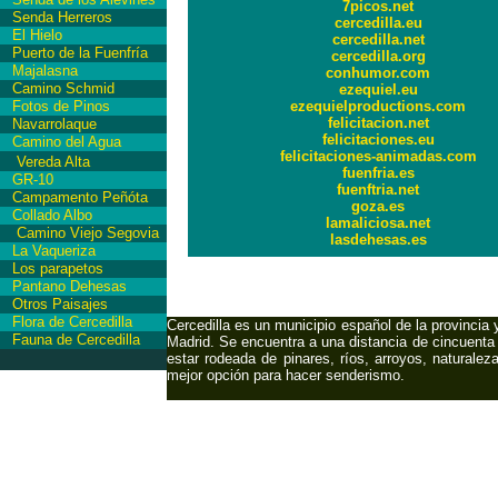
7picos.net
Senda Herreros
cercedilla.eu
El Hielo
cercedilla.net
Puerto de la Fuenfría
cercedilla.org
Majalasna
conhumor.com
Camino Schmid
ezequiel.eu
Fotos de Pinos
ezequielproductions.com
felicitacion.net
Navarrolaque
felicitaciones.eu
Camino del Agua
felicitaciones-animadas.com
Vereda Alta
fuenfria.es
GR-10
fuenftria.net
Campamento Peñóta
goza.es
Collado Albo
lamaliciosa.net
Camino Viejo Segovia
lasdehesas.es
La Vaqueriza
Los parapetos
International Copyri
Pantano Dehesas
Otros Paisajes
Flora de Cercedilla
Cercedilla es un municipio español de la provincia
Fauna de Cercedilla
Madrid. Se encuentra a una distancia de cincuenta 
estar rodeada de pinares, ríos, arroyos, naturale
mejor opción para hacer senderismo.