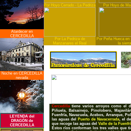
Por Hoyo Cerrado - La Pedriza
Por Hoyo de Ma
Atardecer en
CERCEDILLA
Por La Pedriza de
Por Peña Hueca en M
Manzanares el Real
la sierr
Noche en CERCEDILLA
nevada
Cercedilla
tiene varios arroyos como el 
Piñuela, Balsainejo, Pinolobero, Majavilá
Fuenfría, Navazuela, Acebos, Arranque, Pol
LEYENDA del
las aguas del
Puerto de Navacerrada
, el d
DRAGÓN de
que recoge las aguas del
Valle de la Fuenfr
CERCEDILLA
Estos ríos conforman los tres valles que t