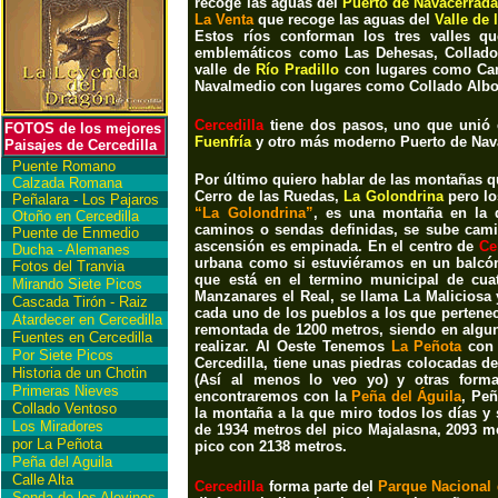
recoge las aguas del
Puerto de Navacerrada
La Venta
que recoge las aguas del
Valle de 
Estos ríos conforman los tres valles q
emblemáticos como
Las Dehesas, Collado
valle de
Río Pradillo
con lugares como
Ca
Navalmedio
con lugares como
Collado Albo,
Cercedilla
tiene dos pasos, uno que unió
FOTOS de los mejores
Fuenfría
y otro más moderno P
uerto de Na
Paisajes de Cercedilla
Puente Romano
Por último quiero hablar de las montañas 
Calzada Romana
Cerro de las Ruedas,
La Golondrina
pero l
Peñalara - Los Pajaros
“La Golondrina”
, es una montaña en la q
Otoño en Cercedilla
caminos o sendas definidas, se sube camin
Puente de Enmedio
ascensión es empinada. En el centro de
Ce
Ducha - Alemanes
urbana como si estuviéramos en un balcón
Fotos del Tranvia
que está en el termino municipal de cuat
Mirando Siete Picos
Manzanares el Real, se llama La Maliciosa 
Cascada Tirón - Raiz
cada uno de los pueblos a los que pertenec
Atardecer en Cercedilla
remontada de 1200 metros, siendo en algun
Fuentes en Cercedilla
realizar. Al Oeste Tenemos
La Peñota
con 
Por Siete Picos
Cercedilla, tiene unas piedras colocadas 
Historia de un Chotin
(Así al menos lo veo yo) y otras form
Primeras Nieves
encontraremos con la
Peña del Águila
, Peñ
Collado Ventoso
la montaña a la que miro todos los días y 
Los Miradores
de 1934 metros del pico Majalasna, 2093 me
por La Peñota
pico con 2138 metros.
Peña del Aguila
Calle Alta
Cercedilla
forma parte del
Parque Nacional 
Senda de los Alevines