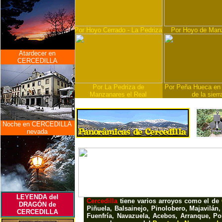
Por Hoyo Cerrado - La Pedriza
Por Hoyo de Man
Atardecer en
CERCEDILLA
Por La Pedriza de
Por Peña Hueca en 
Manzanares el Real
de la sierr
Noche en CERCEDILLA
nevada
LEYENDA del
Cercedilla
tiene varios arroyos como el de
DRAGÓN de
Piñuela, Balsainejo, Pinolobero, Majavilán,
CERCEDILLA
Fuenfría, Navazuela, Acebos, Arranque, Po