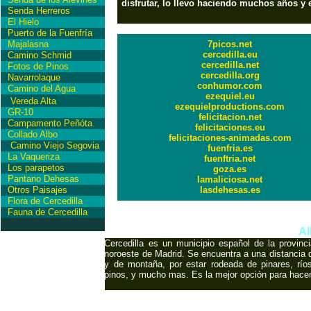
disfrutar, lo llevo haciendo muchos años 
Senda Herreros
El Hielo
Puerto de la Fuenfría
Majalasna
7picos.net
cercedilla.eu
Camino Schmid
cercedilla.net
Fotos de Pinos
cercedilla.org
Navarrolaque
conhumor.com
Camino del Agua
ezequiel.eu
Vereda Alta
ezequielproductions.com
GR-10
felicitacion.net
Campamento Peñóta
felicitaciones.eu
Collado Albo
felicitaciones-animadas.com
Camino Viejo Segovia
fuenfria.es
La Vaqueriza
fuenftria.net
Los parapetos
goza.es
Pantano Dehesas
lamaliciosa.net
Otros Paisajes
lasdehesas.es
Flora de Cercedilla
Fauna de Cercedilla
International Copyrigh
Al
Cercedilla es un municipio español de la provin
noroeste de Madrid. Se encuentra a una distancia d
y de montaña, por estar rodeada de pinares, ríos
pinos, y mucho mas. Es la mejor opción para hace