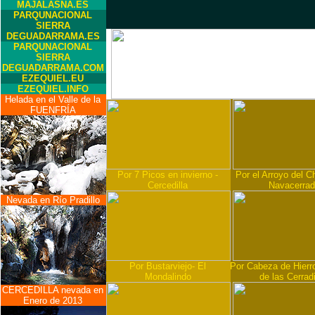
MAJALASNA.ES
PARQUNACIONAL
SIERRA
DEGUADARRAMA.ES
PARQUNACIONAL
SIERRA
DEGUADARRAMA.COM
EZEQUIEL.EU
EZEQUIEL.INFO
Helada en el Valle de la
FUENFRÍA
Por 7 Picos en invierno -
Por el Arroyo del Ch
Cercedilla
Navacerra
Nevada en Río Pradillo
Por Bustarviejo- El
Por Cabeza de Hierro
Mondalindo
de las Cerradi
CERCEDILLA nevada en
Enero de 2013